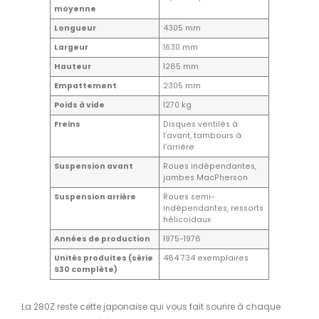
moyenne
Longueur
4305 mm
Largeur
1630 mm
Hauteur
1285 mm
Empattement
2305 mm
Poids à vide
1270 kg
Freins
Disques ventilés à
l’avant, tambours à
l’arrière
Suspension avant
Roues indépendantes,
jambes MacPherson
Suspension arrière
Roues semi-
indépendantes, ressorts
hélicoïdaux
Années de production
1975-1978
Unités produites (série
484 734 exemplaires
S30 complète)
La 280Z reste cette japonaise qui vous fait sourire à chaque