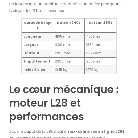
un long capot, un habitacle avancé et un arrière plongeant
typique des GT des seventies.
Caractéristiqu
Datsun 240Z
Datsun 280Z
e
Longueur
4135 mm
4305 mm
Largeur
1630 mm
1630 mm
Hauteur
1283 mm
1285 mm
Empattement
2305 mm
2305 mm
Poids à vide
1045 kg
1270 kg
Le cœur mécanique :
moteur L28 et
performances
Sous le capot de la 280Z bat un
six-cylindres en ligne L28E