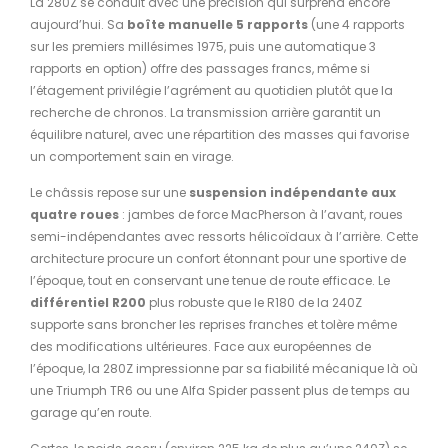
La 280Z se conduit avec une précision qui surprend encore
aujourd’hui. Sa
boîte manuelle 5 rapports
(une 4 rapports
sur les premiers millésimes 1975, puis une automatique 3
rapports en option) offre des passages francs, même si
l’étagement privilégie l’agrément au quotidien plutôt que la
recherche de chronos. La transmission arrière garantit un
équilibre naturel, avec une répartition des masses qui favorise
un comportement sain en virage.
Le châssis repose sur une
suspension indépendante aux
quatre roues
: jambes de force MacPherson à l’avant, roues
semi-indépendantes avec ressorts hélicoïdaux à l’arrière. Cette
architecture procure un confort étonnant pour une sportive de
l’époque, tout en conservant une tenue de route efficace. Le
différentiel R200
plus robuste que le R180 de la 240Z
supporte sans broncher les reprises franches et tolère même
des modifications ultérieures. Face aux européennes de
l’époque, la 280Z impressionne par sa fiabilité mécanique là où
une Triumph TR6 ou une Alfa Spider passent plus de temps au
garage qu’en route.