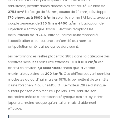
qui incarne toute la philosophie Nissan de l’époque :
robustesse, performances accessibles et fiabilité. Ce bloc de
2753 cm³
(alésage de 86 mm, course de 79 mm) développe
170 chevaux à 5600 tr/min
selon la norme SAE brute, avec un
couple généreux de
230 Nm à 4400 tr/min
. L’adoption de
l’injection électronique Bosch L-Jetronic remplace les
carburateurs de la 240Z, offrant une meilleure réponse à
l’accélération et surtout une conformité aux normes
antipollution américaines qui se durcissent.
Les performances réelles placent la 280Z dans la catégorie des
sportives sérieuses sans être extrêmes. Le
0 à 100 km/h
est
abattu en environ
7,8 secondes
, tandis que la vitesse
maximale avoisine les
200 km/h
. Ces chiffres peuvent sembler
modestes aujourd’hui, mais en 1975, ils permettent de tenir tête
à une Porsche 914 ou une MGB GT. Le moteur L28 se distingue
surtout par son architecture 7 paliers ultra-robuste, son
caractère linéaire et cette sonorité typique des six-cylindres
japonais, moins rauque qu’un italien mais diablement
efficace.