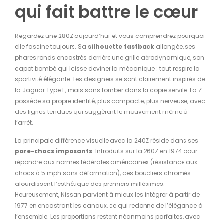
qui fait battre le cœur
Regardez une 280Z aujourd’hui, et vous comprendrez pourquoi
elle fascine toujours. Sa
silhouette fastback
allongée, ses
phares ronds encastrés derrière une grille aérodynamique, son
capot bombé qui laisse deviner la mécanique : tout respire la
sportivité élégante. Les designers se sont clairement inspirés de
la Jaguar Type E, mais sans tomber dans la copie servile. La Z
possède sa propre identité, plus compacte, plus nerveuse, avec
des lignes tendues qui suggèrent le mouvement même à
l’arrêt.
La principale différence visuelle avec la 240Z réside dans ses
pare-chocs imposants
. Introduits sur la 260Z en 1974 pour
répondre aux normes fédérales américaines (résistance aux
chocs à 5 mph sans déformation), ces boucliers chromés
alourdissent l’esthétique des premiers millésimes.
Heureusement, Nissan parvient à mieux les intégrer à partir de
1977 en encastrant les canaux, ce qui redonne de l’élégance à
l’ensemble. Les proportions restent néanmoins parfaites, avec