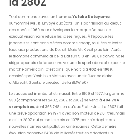
la 280Z
Tout commence avec un homme,
Yutaka Katayama
,
surnommé
Mr. K
. Envoyé aux États-Unis par Nissan au début
des années 1960 pour développer la marque Datsun, cet
exécutif visionnaire refuse les idées reçues. À l’époque, les
japonaises sont considérées comme cheap, rouillées et lentes
face aux productions de Detroit. Mais Mr. K voit plus loin. Après
le triomphe commercial de la Datsun 510 en 1967, il convainc le
siège japonais de lancer une voiture de sport abordable pour le
marché américain. C’est ainsi que naît la
240Z en 1969
,
dessinée par Yoshihiko Matsuo avec une influence claire
d’Albrecht Goertz, le créateur de la BMW 507.
Le succès est immédiat et massif. Entre 1969 et 1977, la gamme
S30 (comprenant les 240Z, 260Z et 280Z) se vend à
484 734
exemplaires
, dont 363 748 rien qu’aux États-Unis. La 260Z fait
une brève apparition en 1974 avec son moteur de 2,6 litres, mais
c’est la 280Z qui prend le relais en 1975 pour s’adapter aux
nouvelles normes antipollution américaines. Cette dernière
évolution conserve l’ADN de la lignée tout en adoptant un