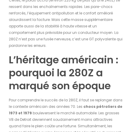
Certes, le poids accru (environ 225 kg de plus qu’une 240Z) se
ressent dans les enchaînements rapides. Les pare-chocs
renforcés, l’équipement antipollution et le confort amélioré
alourdissent la facture. Mais cette masse supplémentaire
apporte aussi de la stabilité à haute vitesse et un
comportement plus prévisible pour un conducteur moyen. La
280Z n’est pas une fusée nerveuse, c’est une GT polyvalente qui
pardonne les erreurs.
L’héritage américain :
pourquoi la 280Z a
marqué son époque
Pour comprendre le succès de la 280Z, il faut se replonger dans
le contexte américain des années 70. Les
chocs pétroliers de
1973 et 1979
bouleversent le marché automobile. Les grosses
V8 de Detroit deviennent soudainement moins attractives
quand faire le plein coûte une fortune. Simultanément, les