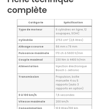
complète
Catégorie
Spécification
Type de moteur
6 cylindres en ligne, 12
soupapes, SOHC
Cylindrée
2753 cm³ (2,8 litres)
Alésage x course
86 mm x 79 mm
Puissance maximale
170 ch à 5600 tr/min
Couple maximal
230 Nm à 4400 tr/min
Alimentation
Injection électronique
Bosch L-Jetronic
Transmission
Propulsion, boîte
manuelle 4 ou 5
rapports (auto 3
rapports en option)
0 à 100 km/h
7,8 secondes
Vitesse maximale
200 km/h
Consommation
10,9 litres/100 km