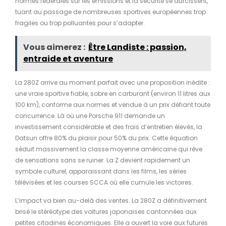
normes fédérales sur les émissions et la sécurité se durcissent,
tuant au passage de nombreuses sportives européennes trop
fragiles ou trop polluantes pour s’adapter.
Vous aimerez :
Être Landiste : passion,
entraide et aventure
La 280Z arrive au moment parfait avec une proposition inédite :
une vraie sportive fiable, sobre en carburant (environ 11 litres aux
100 km), conforme aux normes et vendue à un prix défiant toute
concurrence. Là où une Porsche 911 demande un
investissement considérable et des frais d’entretien élevés, la
Datsun offre 80% du plaisir pour 50% du prix. Cette équation
séduit massivement la classe moyenne américaine qui rêve
de sensations sans se ruiner. La Z devient rapidement un
symbole culturel, apparaissant dans les films, les séries
télévisées et les courses SCCA où elle cumule les victoires.
L’impact va bien au-delà des ventes. La 280Z a définitivement
brisé le stéréotype des voitures japonaises cantonnées aux
petites citadines économiques. Elle a ouvert la voie aux futures